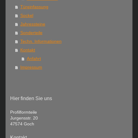
Türeinfassung
Sockel
Jahressteine
Sonderteile
Techn. Informationen
Kontakt
Anfahrt
Impressum
Hier finden Sie uns
Profilformteile
Jurgensstr. 20
47574 Goch
Kontakt